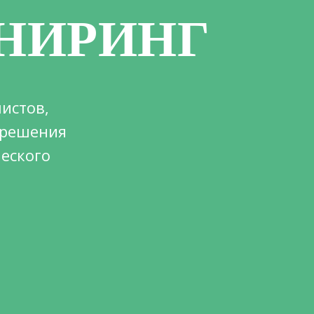
НИРИНГ
истов,
 решения
еского