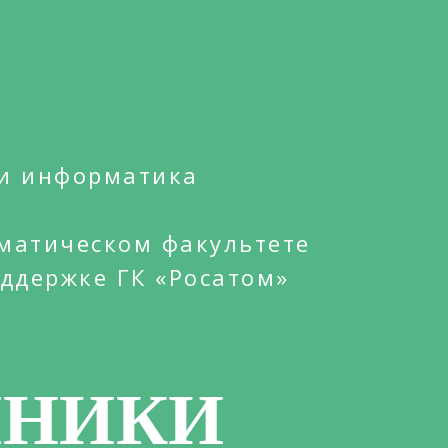
 и информатика
матическом факультете
оддержке ГК «Росатом»
ЙНИКИ