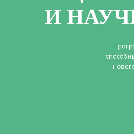
И НАУ
Прогр
способн
новог