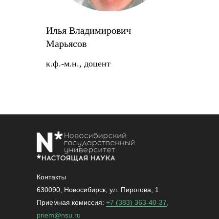
Илья Владимирович
Марьясов
к.ф.-м.н., доцент
Контакты
630090, Новосибирск, ул. Пирогова, 1
Приемная комиссия:
+7 (383) 363-40-37
,
priem@nsu.ru