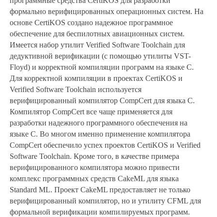
программные средства CertiKOS для разработки
формально верифицированных операционных систем. На
основе CertiKOS создано надежное программное
обеспечение для беспилотных авиационных систем.
Имеется набор утилит Verified Software Toolchain для
дедуктивной верификации (с помощью утилиты VST-
Floyd) и корректной компиляции программ на языке C.
Для корректной компиляции в проектах CertiKOS и
Verified Software Toolchain используется
верифицированный компилятор CompCert для языка C.
Компилятор CompCert все чаще применяется для
разработки надежного программного обеспечения на
языке C. Во многом именно применение компилятора
CompCert обеспечило успех проектов CertiKOS и Verified
Software Toolchain. Кроме того, в качестве примера
верифицированного компилятора можно привести
комплекс программных средств CakeML для языка
Standard ML. Проект CakeML предоставляет не только
верифицированный компилятор, но и утилиту CFML для
формальной верификации компилируемых программ.