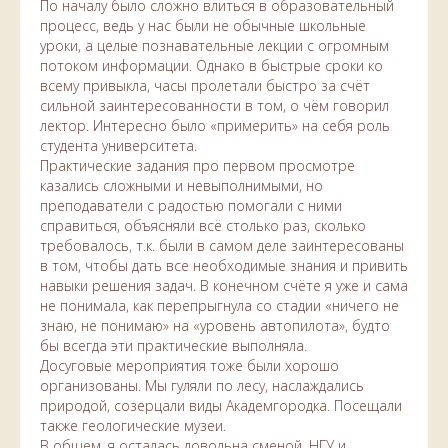
По началу было сложно влиться в образовательный
процесс, ведь у нас были не обычные школьные
уроки, а целые познавательные лекции с огромным
потоком информации. Однако в быстрые сроки ко
всему привыкла, часы пролетали быстро за счёт
сильной заинтересованности в том, о чём говорил
лектор. Интересно было «примерить» на себя роль
студента университета.
Практические задания про первом просмотре
казались сложными и невыполнимыми, но
преподаватели с радостью помогали с ними
справиться, объясняли всё столько раз, сколько
требовалось, т.к. были в самом деле заинтересованы
в том, чтобы дать все необходимые знания и привить
навыки решения задач. В конечном счёте я уже и сама
не понимала, как перепрыгнула со стадии «ничего не
знаю, не понимаю» на «уровень автопилота», будто
бы всегда эти практические выполняла.
Досуговые мероприятия тоже были хорошо
организованы. Мы гуляли по лесу, наслаждались
природой, созерцали виды Академгородка. Посещали
также геологические музеи.
В общем, я осталась довольна сменой, НГУ и