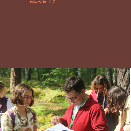
Геошколе НГУ