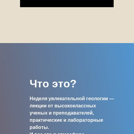
Что это?
Неделя увлекательной геологии —
лекции от высококлассных
ученых и преподавателей,
практические и лабораторные
работы.