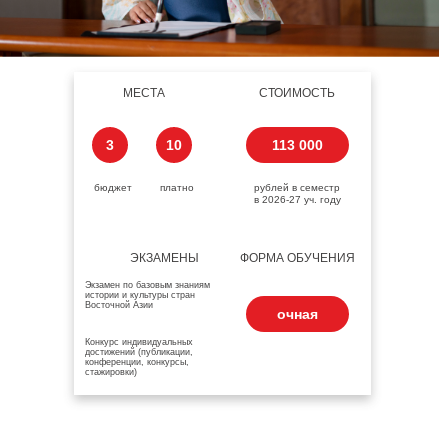
МЕСТА
СТОИМОСТЬ
3
10
113 000
бюджет
платно
рублей в семестр
в 2026-27 уч. году
ЭКЗАМЕНЫ
ФОРМА ОБУЧЕНИЯ
Экзамен по базовым знаниям
истории и культуры стран
Восточной Азии
очная
Конкурс индивидуальных
достижений (публикации,
конференции, конкурсы,
стажировки)