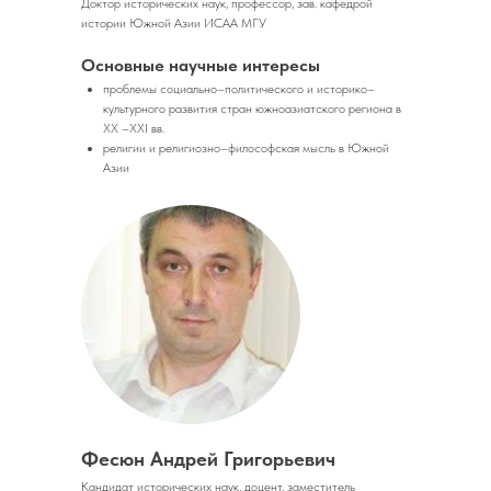
Доктор исторических наук, профессор, зав. кафедрой
истории Южной Азии ИСАА МГУ
Основные научные интересы
проблемы социально–политического и историко–
культурного развития стран южноазиатского региона в
XX –XXI вв.
религии и религиозно–философская мысль в Южной
Азии
Фесюн Андрей Григорьевич
Кандидат исторических наук, доцент, заместитель