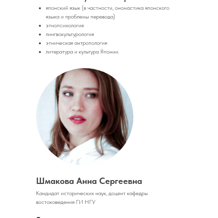
японский язык (в частности, ономастика японского
языка и проблемы перевода)
этнопсихология
лингвокультурология
этническая антропология
литература и культура Японии.
Шмакова Анна Сергеевна
Кандидат исторических наук, доцент кафедры
востоковедения ГИ НГУ