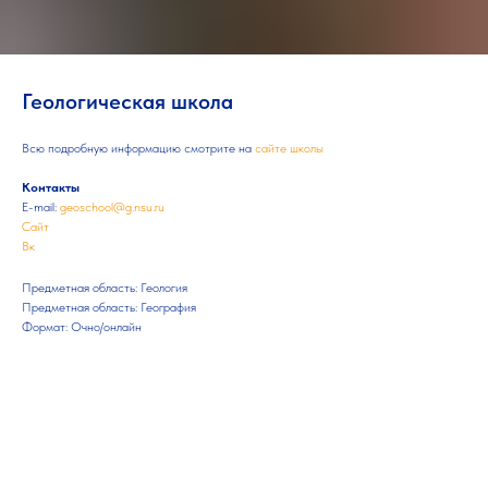
Геологическая школа
Всю подробную информацию смотрите на
сайте школы
Контакты
E-mail:
geoschool@g.nsu.ru
Сайт
Вк
Предметная область: Геология
Предметная область: География
Формат: Очно/онлайн