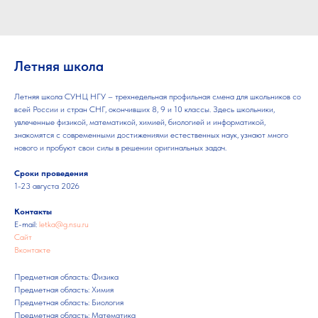
Летняя школа
Летняя школа СУНЦ НГУ – трехнедельная профильная смена для школьников со
всей России и стран СНГ, окончивших 8, 9 и 10 классы. Здесь школьники,
увлеченные физикой, математикой, химией, биологией и информатикой,
знакомятся с современными достижениями естественных наук, узнают много
нового и пробуют свои силы в решении оригинальных задач.
Сроки проведения
1-23 августа 2026
Контакты
E-mail:
letka@g.nsu.ru
Сайт
Вконтакте
Предметная область: Физика
Предметная область: Химия
Предметная область: Биология
Предметная область: Математика