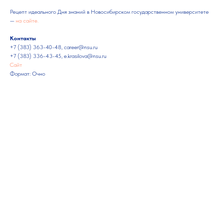
Рецепт идеального Дня знаний в Новосибирском государственном университете
—
на сайте.
Контакты
+7 (383) 363-40-48, career@nsu.ru
+7 (383) 336-43-45, e.krasilova@nsu.ru
Сайт
Формат: Очно