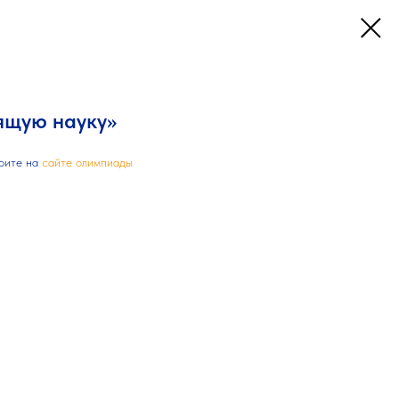
оящую науку»
рите на
сайте олимпиады