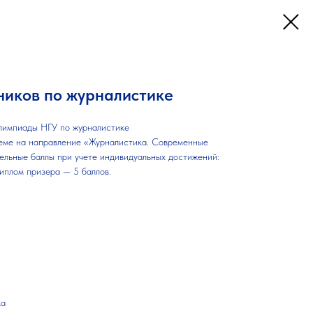
иков по журналистике
лимпиады НГУ по журналистике
иеме на направление «Журналистика. Современные
ельные баллы при учете индивидуальных достижений:
иплом призера — 5 баллов.
ка