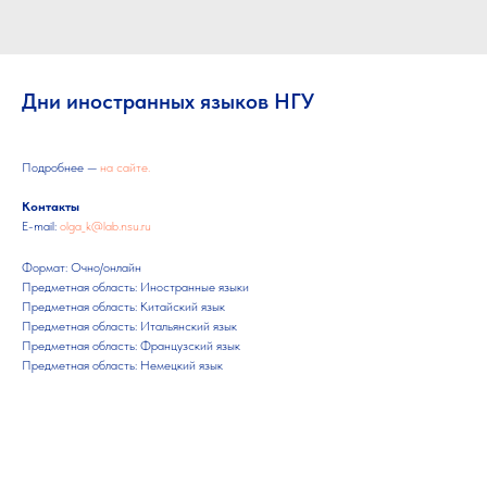
Дни иностранных языков НГУ
Подробнее —
на сайте.
Контакты
Е-mail:
olga_k@lab.nsu.ru
Формат: Очно/онлайн
Предметная область: Иностранные языки
Предметная область: Китайский язык
Предметная область: Итальянский язык
Предметная область: Французский язык
Предметная область: Немецкий язык