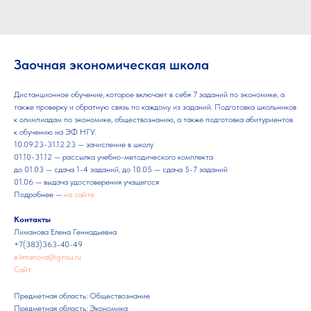
Заочная экономическая школа
Дистанционное обучение, которое включает в себя 7 заданий по экономике, а
также проверку и обратную связь по каждому из заданий. Подготовка школьников
к олимпиадам по экономике, обществознанию, а также подготовка абитуриентов
к обучению на ЭФ НГУ.
10.09.23-31.12.23 — зачисление в школу
01.10-31.12 — рассылка учебно-методического комплекта
до 01.03 — сдача 1-4 заданий, до 10.05 — сдача 5-7 заданий
01.06 — выдача удостоверения учащегося
Подробнее —
на сайте.
Контакты
Лиманова Елена Геннадьевна
+7(383)363-40-49
e.limanova@g.nsu.ru
Сайт
Предметная область: Обществознание
Предметная область: Экономика