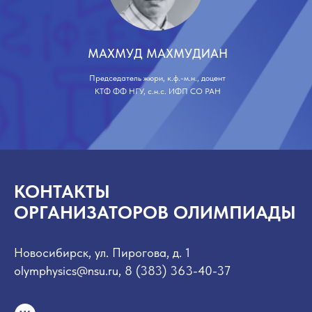
МАХМУД МАХМУДИАН
Председатель жюри, к.ф.-м.н., доцент
КТФ ФФ НГУ, с.н.с. ИФП СО РАН
КОНТАКТЫ
ОРГАНИЗАТОРОВ ОЛИМПИАДЫ
Новосибирск, ул. Пирогова, д. 1
olymphysics@nsu.ru, 8 (383) 363-40-37