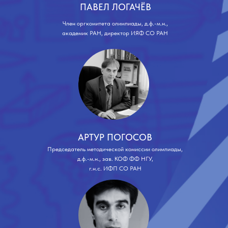
ПАВЕЛ ЛОГАЧЁВ
Член оргкомитета олимпиады, д.ф.-м.н.,
академик РАН, директор ИЯФ СО РАН
АРТУР ПОГОСОВ
Председатель методической комиссии олимпиады,
д.ф.-м.н., зав. КОФ ФФ НГУ,
г.н.с. ИФП СО РАН