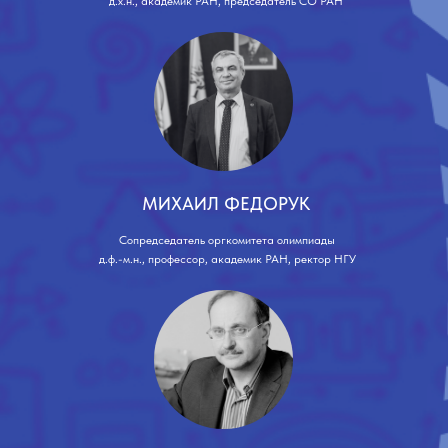
д.х.н., академик РАН, председатель СО РАН
МИХАИЛ ФЕДОРУК
Сопредседатель оргкомитета олимпиады
д.ф.-м.н., профессор, академик РАН, ректор НГУ